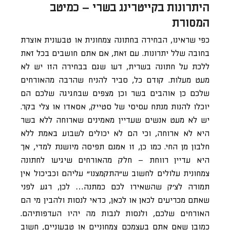
היתרונות בקייטרינג בשרי – כמיטב
המסורת
כפי שראינו, הבחירה בחתונה צמחונית או טבעונית אוצרת
בחובה שלל יתרונות. עם זאת, אם אתם חושבים בכל זאת
ללכת על חתונה בשרית, דעו שגם בבחירה הזו יש לא
מעט מעלות. קודם כל, סביר להניח שהרבה מהאורחים
שלכם כן אוהבים בשר וכן מצפים שבחגיגה שלכם הם
יוכלו להנות מנתח עסיסי של סטייק, אסאדו או צלי בקר.
יש לא מעט אנשים שעדיין מאמינים שארוחה ללא בשר
היא לא ארוחה, וכי הם לא יכולים לשבוע באמת ללא
חלבון מן החי. כמו כן, זו אמנם תפיסה מיושנת למדי, אך
היא עדיין רווחת – חלק מהאורחים שיגיעו לחתונה
צמחונית עלולים לחשוב ש”התקמצנו” עליהם וכביכול אין
תמורה לצ’ק שהשאירו לכם כמתנה… לכן, רגע לפני
שאתם מכריעים לכאן או לכאן, כדאי לנסות ולהבין מי הם
האורחים שלכם, ולנסות לנבות מה יהיו העדפותיהם.
כמובן שאם אתם בעצמכם צמחוניים או טבעוניים, חשוב