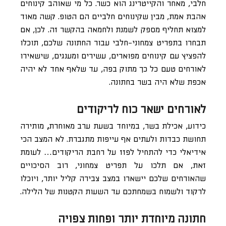
חלבי, מאחר והקייטרינג הוא כשר. כל מי שאוהב קינוחים
אהבת אמת, מבין שקינוחים חלביים הם הטופ. קשה מאוד
למצוא תחליף מספק לשמנת ולחמאה בהקשר זה. לכן, אם
תבחרו בתפריט צמחוני-חלבי עבור החתונה שלכם, תוכלו
להפציץ עם קינוחים מפוארים, עשירים ומענגים, שישאירו
לאורחים טעם כל כך מתוק בפה, עד שלאף אחד לא יהיה
אכפת שלא היה בשר בחתונה.
לאורחים ישאר כוח לריקודים
כידוע, אכילת בשר, במיוחד בשעת ערב מאוחרת
,
מותירה
תחושת כבדות ולעתים אף עייפות מתגברת. לא המצב הכי
אידיאלי כדי להתחיל לפזז על רחבת הריקודים… לעומת
זאת, אם תלכו על תפריט צמחוני, רוב הסיכויים
שהאורחים שלכם יישארו במצב צבירה קליל יותר, ויוכלו
לרקוד ולשמוח בשמחתכם עד השעות הקטנות של הלילה.
חתונה מיוחדת יותר ופחות צפויה