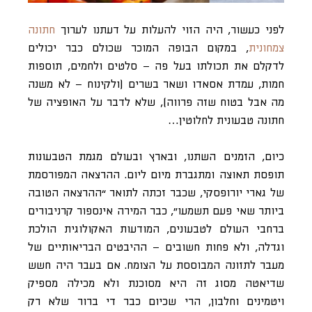
לפני כעשור, היה הזוי להעלות על דעתנו לערוך
חתונה
צמחונית
, במקום הבופה המוכר שכולם כבר יכולים
לדקלם את תכולתו בעל פה – סלטים ולחמים, תוספות
חמות, עמדת אסאדו ושאר בשרים (ולקינוח – לא משנה
מה אבל בטוח שזה פרווה), שלא לדבר על האופציה של
חתונה טבעונית לחלוטין…
כיום, הזמנים השתנו, ובארץ ובעולם מגמת הטבעונות
תופסת תאוצה ומתגברת מיום ליום. ההרצאה המפורסמת
של גארי יורופסקי, שכבר זכתה לתואר “ההרצאה הטובה
ביותר שאי פעם תשמעו”, כבר המירה אינספור קרניבורים
ברחבי העולם לטבעונים, המודעות האקולוגית הולכת
וגדלה, ולא פחות חשובים – ההיבטים הבריאותיים של
מעבר לתזונה המבוססת על הצומח. אם בעבר היה חשש
שדיאטה מסוג זה היא מסוכנת ולא מכילה מספיק
ויטמינים וחלבון, הרי שכיום כבר די ברור שלא רק