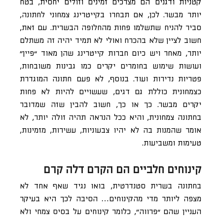
קטניות ודגנים הם מצרכים זמינים וזולים יחסית, בטח
יותר מבשר. לכן, אם תבחרו בקייטרינג צמחוני לחתונה,
סביר להניח שתשלמו פחות מהחלופה הבשרית. עם זאת,
חשוב לציין שלא בהכרח ואולי לא תמיד יהיה זה משתלם
יותר, מאחר ויש כיום חברות קייטרינג שהן מאוד “פיין”
ועושות שימוש בחומרים יקרים כמו גבינות משובחות,
פטריות נדירות ועוד. בנוסף, לא פעם חתונה המוגדרת
כצמחונית כוללת גם דגים, שעשויים להיות לא פחות
יקרים מבשר. כך או כך, חשוב להבין שזה שמדובר
בחתונה צמחונית, והיא ככל הנראה תהיה זולה יותר, לא
אומר שהמנות בה לא יהיו צבעוניות, עשירות, מזמינות,
טעימות ומשביעות.
קינוחים חלביים הם הקרם דלה קרם
בחתונה בשרית סטנדרטית, בואו נגיד שאף אחד לא
מצפה ליותר מדי מהקינוחים… הסיבה לכך היא בעיקר
העניין שהם “פרווה”, כלומר קינוחים על בסיס צמחי ולא