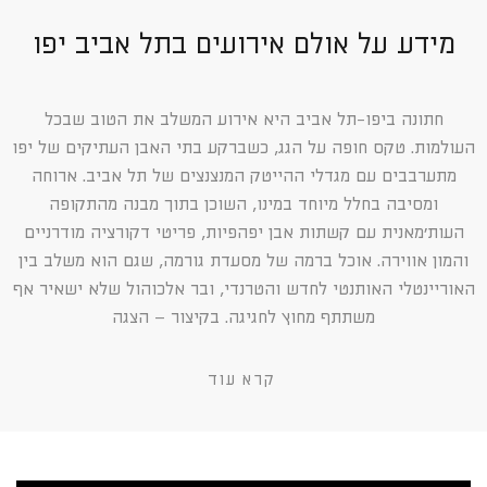
מידע על אולם אירועים בתל אביב יפו
חתונה ביפו-תל אביב היא אירוע המשלב את הטוב שבכל
העולמות. טקס חופה על הגג, כשברקע בתי האבן העתיקים של יפו
מתערבבים עם מגדלי ההייטק המנצנצים של תל אביב. ארוחה
ומסיבה בחלל מיוחד במינו, השוכן בתוך מבנה מהתקופה
העות׳מאנית עם קשתות אבן יפהפיות, פריטי דקורציה מודרניים
והמון אווירה. אוכל ברמה של מסעדת גורמה, שגם הוא משלב בין
האוריינטלי האותנטי לחדש והטרנדי, ובר אלכוהול שלא ישאיר אף
משתתף מחוץ לחגיגה. בקיצור – הצגה
קרא עוד