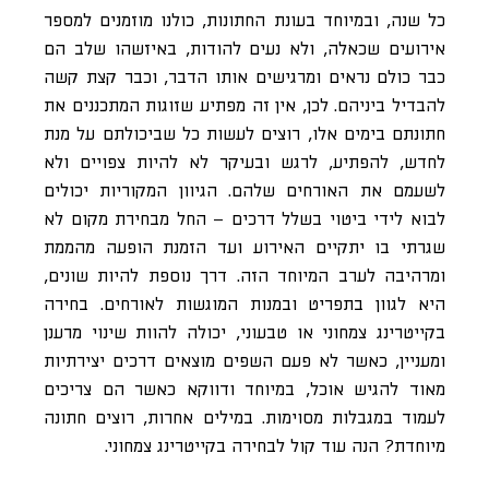
כל שנה, ובמיוחד בעונת החתונות, כולנו מוזמנים למספר
אירועים שכאלה, ולא נעים להודות, באיזשהו שלב הם
כבר כולם נראים ומרגישים אותו הדבר, וכבר קצת קשה
להבדיל ביניהם. לכן, אין זה מפתיע שזוגות המתכננים את
חתונתם בימים אלו, רוצים לעשות כל שביכולתם על מנת
לחדש, להפתיע, לרגש ובעיקר לא להיות צפויים ולא
לשעמם את האורחים שלהם. הגיוון המקוריות יכולים
לבוא לידי ביטוי בשלל דרכים – החל מבחירת מקום לא
שגרתי בו יתקיים האירוע ועד הזמנת הופעה מהממת
ומרהיבה לערב המיוחד הזה. דרך נוספת להיות שונים,
היא לגוון בתפריט ובמנות המוגשות לאורחים. בחירה
בקייטרינג צמחוני או טבעוני, יכולה להוות שינוי מרענן
ומעניין, כאשר לא פעם השפים מוצאים דרכים יצירתיות
מאוד להגיש אוכל, במיוחד ודווקא כאשר הם צריכים
לעמוד במגבלות מסוימות. במילים אחרות, רוצים חתונה
מיוחדת? הנה עוד קול לבחירה בקייטרינג צמחוני.