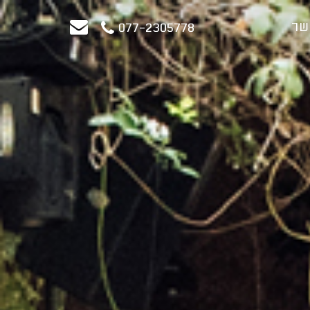
שר
077-2305778