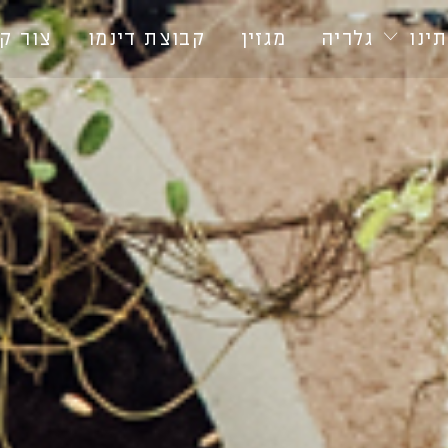
ינו
גלריה
מגזין
קבוצת דינמו
צור ק