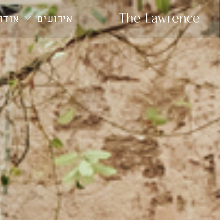
חילתו
ל
אירועים
אודות
ף
ינטרנט,
חץ
נטר
די
עבור
אזור
וכן
רכזי