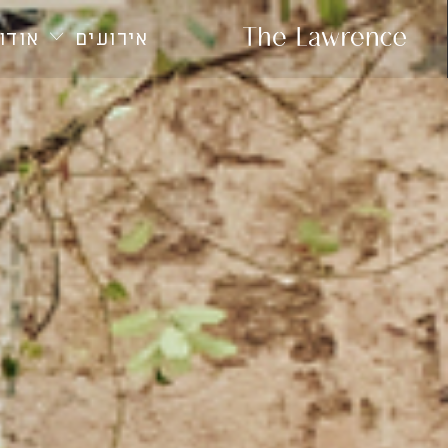
חילתו
ל
אירועים
אודות
ף
ינטרנט,
חץ
נטר
די
עבור
אזור
וכן
רכזי