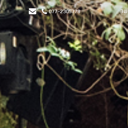
שר
077-2305778