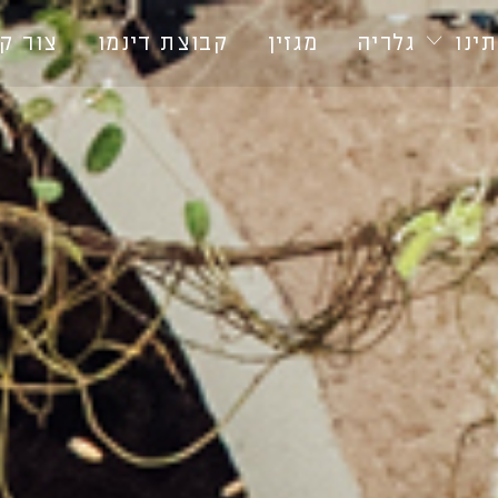
ינו
גלריה
מגזין
קבוצת דינמו
צור ק