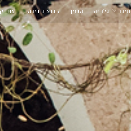
ינו
גלריה
מגזין
קבוצת דינמו
צור ק