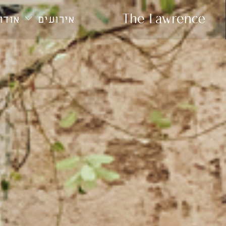
חילתו
ל
אירועים
אודות
ף
ינטרנט,
חץ
נטר
די
עבור
אזור
וכן
רכזי