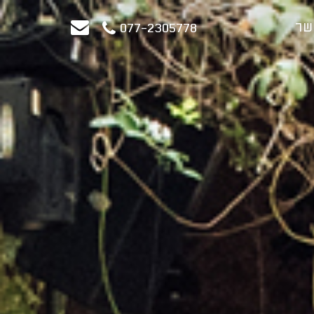
שר
077-2305778