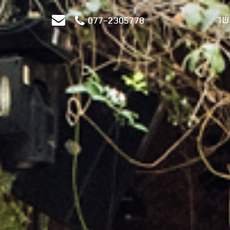
שר
077-2305778