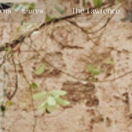
חילתו
ל
אירועים
אודות
ף
ינטרנט,
חץ
נטר
די
עבור
אזור
וכן
רכזי