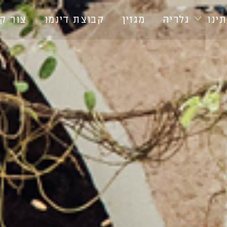
ינו
גלריה
מגזין
קבוצת דינמו
צור ק