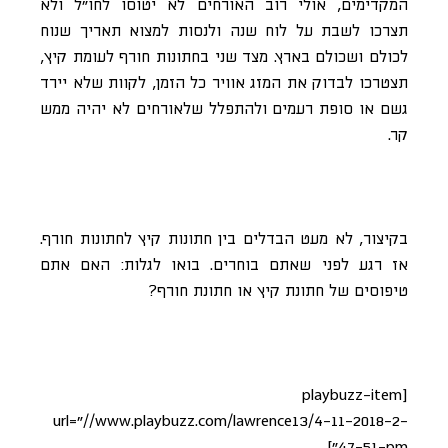
המקדימים, אולי רוב האורחים לא יטוסו לחו”ל ולא
תצרכו לשבת על לוח שנה ולנסות למצוא תאריך שנוח
לכולם ושכולם בארץ. מצד שני בחתונות חורף לעומת קיץ,
תצטרכו לבדוק את המזג אוויר כל הזמן, לקוות שלא יירד
גשם או סופת רעמים ולהתפלל שלאורחים לא יהיה ממש
קר.
בקיצור, לא מעט הבדלים בין חתונות קיץ לחתונות חורף.
אז רגע לפני שאתם בוחרים. בואו לגלות: האם אתם
טיפוסים של חתונת קיץ או חתונת חורף?
[playbuzz-item
url=”//www.playbuzz.com/lawrence13/4-11-2018-2-
47-51-pm”]