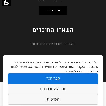
פנו אלינו
השארו מחוברים
עקבו אחרינו ברשתות החברתיות
הלורנס אולם אירועים בתל אביב יפו
משתמשים בעוגיות כדי
להבטיח תפקוד האתר ולשפר את חוויית המשתמש. אפשר לבחור
אילו סוגי עוגיות להפעיל.
קבל הכל
עמוד הבית
אודות
גלריה
מגזין
צור קשר
הסר לא הכרחיות
קרדיטים לצלמים
הצהרת נגישות
העדפות