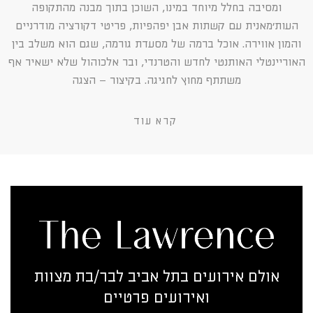
ומסיבה בחלל מיוחד במינו, השוכן בתוך מבנה מהתקופה
העות׳מאנית עם קשתות אבן יפהפיות, פריטי דקורציה מודרניים
והמון אווירה. אוכל ברמה של מסעדת גורמה, שגם הוא משלב בין
האוריינטלי האותנטי לחדש והטרנדי, ובר אלכוהול שלא ישאיר אף
משתתף מחוץ לחגיגה. בקיצור – הצגה
קרא עוד
אולם אירועים בתל אביב לבר/בת מצוות
ואירועים פרטיים