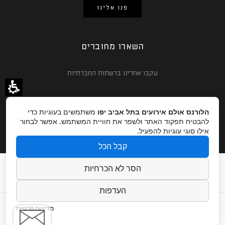
פנו אלינו
השארו מחוברים
עקבו אחרינו ברשתות החברתיות
הלורנס אולם אירועים בתל אביב יפו
משתמשים בעוגיות כדי
להבטיח תפקוד האתר ולשפר את חוויית המשתמש. אפשר לבחור
אילו סוגי עוגיות להפעיל.
קבל הכל
עמוד הבית
אודות
גלריה
מגזין
צור קשר
הסר לא הכרחיות
קרדיטים לצלמים
הצהרת נגישות
העדפות
מדיניות פרטיות
Copyright © 2025 Lawrence.
Website By - Dreamzone