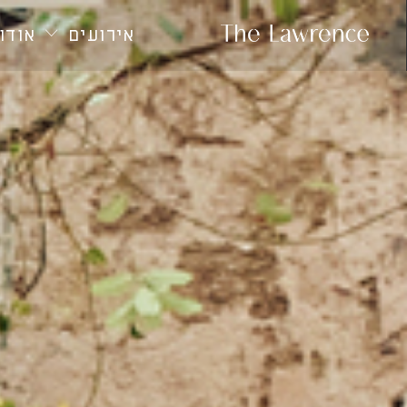
חילתו
ל
אירועים
אודות
ף
ינטרנט,
חץ
נטר
די
עבור
אזור
וכן
רכזי