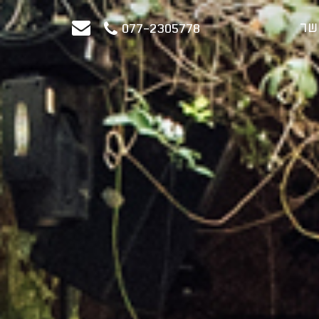
שר
077-2305778