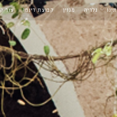
ינו
גלריה
מגזין
קבוצת דינמו
צור ק