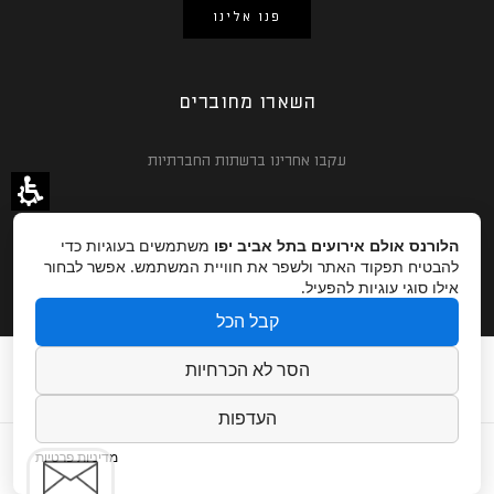
פנו אלינו
השארו מחוברים
עקבו אחרינו ברשתות החברתיות
הלורנס אולם אירועים בתל אביב יפו
משתמשים בעוגיות כדי
להבטיח תפקוד האתר ולשפר את חוויית המשתמש. אפשר לבחור
אילו סוגי עוגיות להפעיל.
קבל הכל
עמוד הבית
אודות
גלריה
מגזין
צור קשר
הסר לא הכרחיות
קרדיטים לצלמים
הצהרת נגישות
העדפות
מדיניות פרטיות
Copyright © 2025 Lawrence.
Website By - Dreamzone