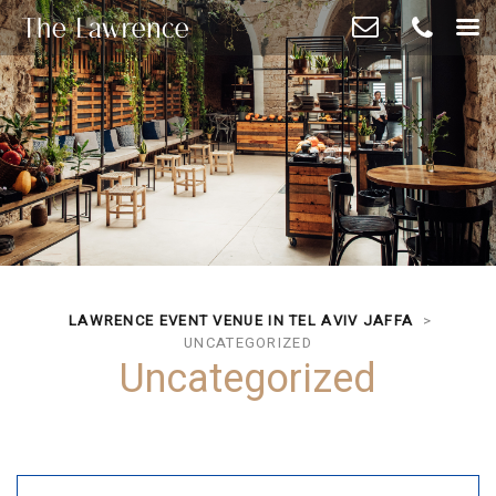
The
beginning
of
a
web
page,
click
to
move
to
the
LAWRENCE EVENT VENUE IN TEL AVIV JAFFA
>
main
UNCATEGORIZED
Content
Uncategorized