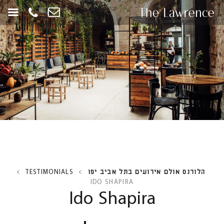
חילתו
ל
ף
ינטרנט,
חץ
נטר
די
עבור
אזור
וכן
רכזי
הלורנס אולם אירועים בתל אביב יפו
>
TESTIMONIALS
>
IDO SHAPIRA
Ido Shapira