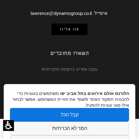
אימייל:
lawrence@dynamogroup.co.il
פנו אלינו
השארו מחוברים
עקבו אחרינו ברשתות החברתיות
הלורנס אולם אירועים בתל אביב יפו
משתמשים בעוגיות כדי
להבטיח תפקוד האתר ולשפר את חוויית המשתמש. אפשר לבחור
אילו סוגי עוגיות להפעיל.
קבל הכל
עמוד הבית
אודות
גלריה
מגזין
צור קשר
הסר לא הכרחיות
קרדיטים לצלמים
הצהרת נגישות