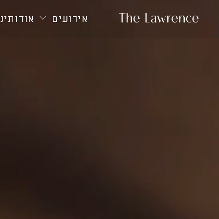
חילתו
ל
אירועים
אודותינו
ף
ינטרנט,
חץ
נטר
די
עבור
אזור
וכן
רכזי